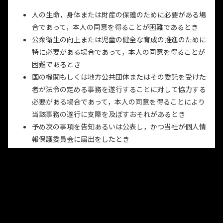
人の生命，身体または財産の保護のために必要がある場
合であって，本人の同意を得ることが困難であるとき
公衆衛生の向上または児童の健全な育成の推進のために
特に必要がある場合であって，本人の同意を得ることが
困難であるとき
国の機関もしくは地方公共団体またはその委託を受けた
者が法令の定める事務を遂行することに対して協力する
必要がある場合であって，本人の同意を得ることにより
当該事務の遂行に支障を及ぼすおそれがあるとき
予め次の事項を告知あるいは公表し，かつ当社が個人情
報保護委員会に届出をしたとき
利用目的に第三者への提供を含むこと
第三者に提供されるデータの項目
第三者への提供の手段または方法
本人の求めに応じて個人情報の第三者への提供を
停止すること
本人の求めを受け付ける方法